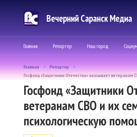
Вечерний Саранск Mедиа
Главная
Репортер
Наш город
Социу
Главная
Репортер
Госфонд «Защитники Отечества» оказывает ветеранам С
Госфонд «Защитники От
ветеранам СВО и их се
психологическую помо