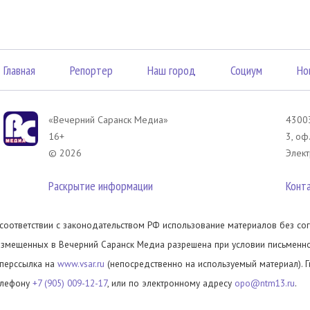
Главная
Репортер
Наш город
Социум
Но
«Вечерний Саранск Mедиа»
43003
16+
3, оф
© 2026
Элект
Раскрытие информации
Конт
 соответствии с законодательством РФ использование материалов без сог
азмещенных в Вечерний Саранск Медиа разрешена при условии письменног
иперссылка на
www.vsar.ru
(непосредственно на используемый материал). 
елефону
+7 (905) 009-12-17
, или по электронному адресу
opo@ntm13.ru
.