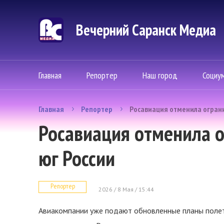
Вечерний Саранск Mедиа
Главная
Репортер
Наш город
Социу
Главная
Репортер
Росавиация отменила ограни
Росавиация отменила о
юг России
Репортер
2026 / 8 Мая / 15:44
Авиакомпании уже подают обновленные планы полет