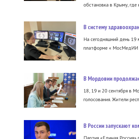
обстановка в Крыму, где 
В систему здравоохра
На сегодняшний день 19 
платформе « МосМедИИ ».
В Мордовии продолжае
18, 19 и 20 сентября в М
голосования. Жители респ
В России запускают к
Партия «Единая Россия»