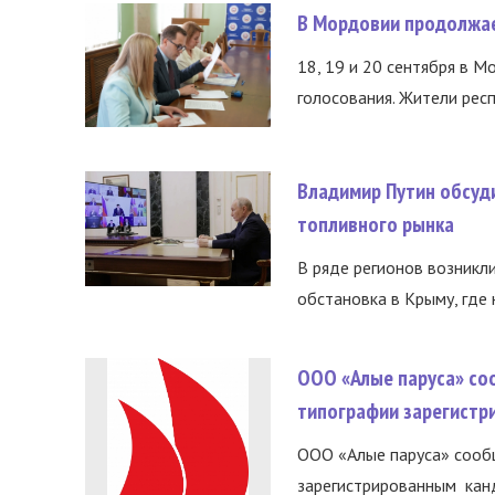
В Мордовии продолжае
18, 19 и 20 сентября в М
голосования. Жители респ
Владимир Путин обсуд
топливного рынка
В ряде регионов возникл
обстановка в Крыму, где 
ООО «Алые паруса» со
типографии зарегистр
ООО «Алые паруса» сообщ
зарегистрированным канд