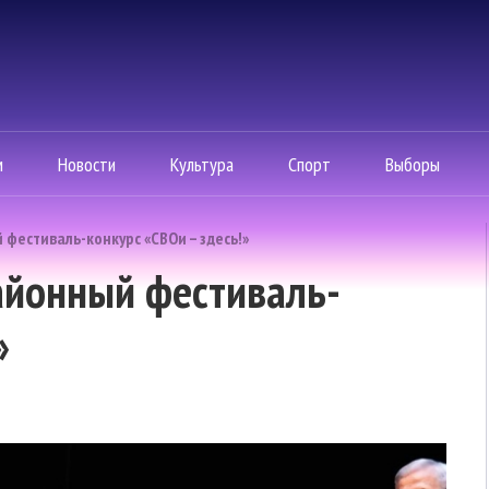
м
Новости
Культура
Спорт
Выборы
фестиваль-конкурс «СВОи – здесь!»
айонный фестиваль-
»