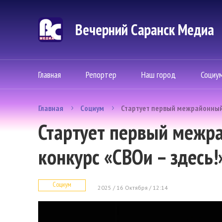
Вечерний Саранск Mедиа
Главная
Репортер
Наш город
Социу
Главная
Социум
Стартует первый межрайонный 
Стартует первый межр
конкурс «СВОи – здесь!
Социум
2025 / 16 Октября / 12:14