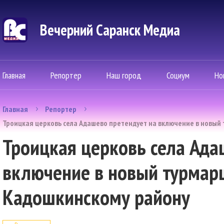
Вечерний Саранск Mедиа
Главная
Репортер
Наш город
Социум
Но
Главная
Репортер
Троицкая церковь села Адашево претендует на включение в новый
Троицкая церковь села Ада
включение в новый турмар
Кадошкинскому району