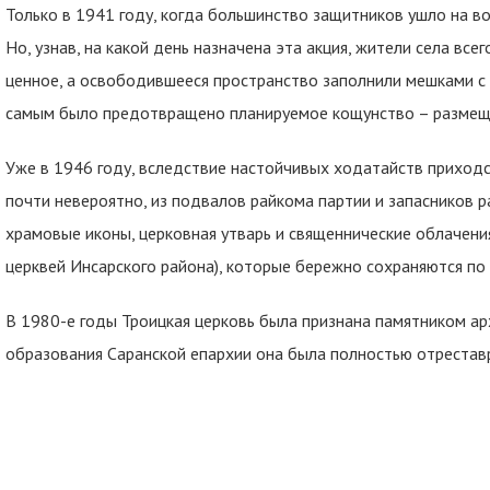
Только в 1941 году, когда большинство защитников ушло на во
Но, узнав, на какой день назначена эта акция, жители села все
ценное, а освободившееся пространство заполнили мешками с 
самым было предотвращено планируемое кощунство – размещен
Уже в 1946 году, вследствие настойчивых ходатайств приходс
почти невероятно, из подвалов райкома партии и запасников 
храмовые иконы, церковная утварь и священнические облачения 
церквей Инсарского района), которые бережно сохраняются по 
В 1980-е годы Троицкая церковь была признана памятником ар
образования Саранской епархии она была полностью отрестав