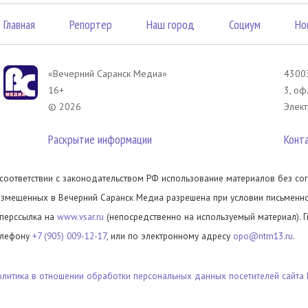
Главная
Репортер
Наш город
Социум
Но
«Вечерний Саранск Mедиа»
43003
16+
3, оф
© 2026
Элект
Раскрытие информации
Конт
 соответствии с законодательством РФ использование материалов без сог
азмещенных в Вечерний Саранск Медиа разрешена при условии письменног
иперссылка на
www.vsar.ru
(непосредственно на используемый материал). 
елефону
+7 (905) 009-12-17
, или по электронному адресу
opo@ntm13.ru
.
олитика в отношении обработки персональных данных посетителей сайта