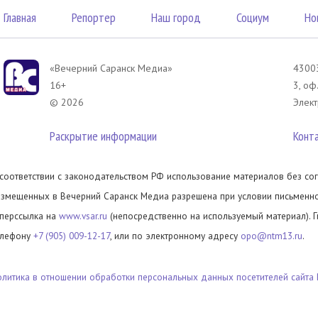
Главная
Репортер
Наш город
Социум
Но
«Вечерний Саранск Mедиа»
43003
16+
3, оф
© 2026
Элект
Раскрытие информации
Конт
 соответствии с законодательством РФ использование материалов без сог
азмещенных в Вечерний Саранск Медиа разрешена при условии письменног
иперссылка на
www.vsar.ru
(непосредственно на используемый материал). 
елефону
+7 (905) 009-12-17
, или по электронному адресу
opo@ntm13.ru
.
олитика в отношении обработки персональных данных посетителей сайта