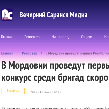
Вечерний Саранск Mедиа
Главная
Репортер
Наш город
Социум
Но
Главная
Репортер
В Мордовии проведут первый Республик
В Мордовии проведут перв
конкурс среди бригад скор
Репортер
2025 / 16 Июля / 10:46
18 июля на площадках, прилегающих к стадиону «Мордовия Ар