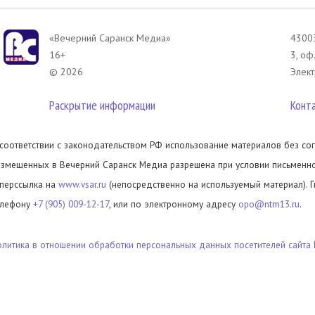
«Вечерний Саранск Mедиа»
43003
16+
3, оф
© 2026
Элект
Раскрытие информации
Конт
 соответствии с законодательством РФ использование материалов без сог
азмещенных в Вечерний Саранск Медиа разрешена при условии письменног
иперссылка на
www.vsar.ru
(непосредственно на используемый материал). 
елефону
+7 (905) 009-12-17
, или по электронному адресу
opo@ntm13.ru
.
олитика в отношении обработки персональных данных посетителей сайта