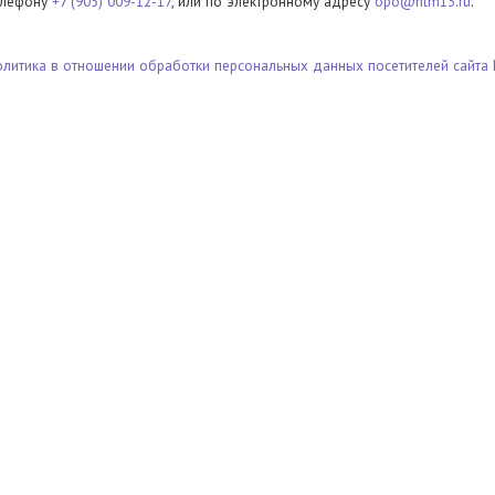
елефону
+7 (905) 009-12-17
, или по электронному адресу
opo@ntm13.ru
.
олитика в отношении обработки персональных данных посетителей сайта