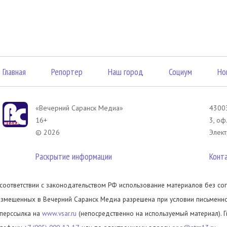
Главная
Репортер
Наш город
Социум
Но
«Вечерний Саранск Mедиа»
43003
16+
3, оф
© 2026
Элект
Раскрытие информации
Конт
 соответствии с законодательством РФ использование материалов без сог
азмещенных в Вечерний Саранск Медиа разрешена при условии письменног
иперссылка на
www.vsar.ru
(непосредственно на используемый материал). 