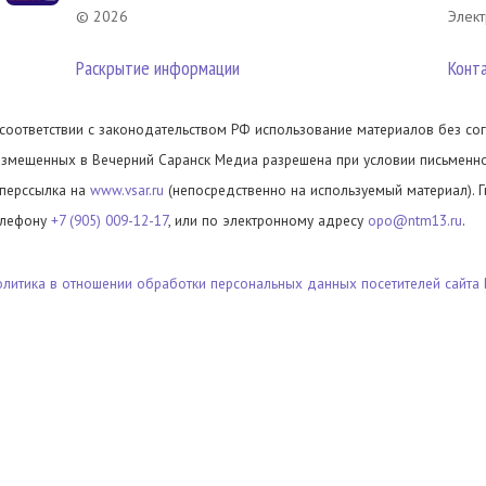
© 2026
Элект
Раскрытие информации
Конт
 соответствии с законодательством РФ использование материалов без сог
азмещенных в Вечерний Саранск Медиа разрешена при условии письменног
иперссылка на
www.vsar.ru
(непосредственно на используемый материал). 
елефону
+7 (905) 009-12-17
, или по электронному адресу
opo@ntm13.ru
.
олитика в отношении обработки персональных данных посетителей сайта