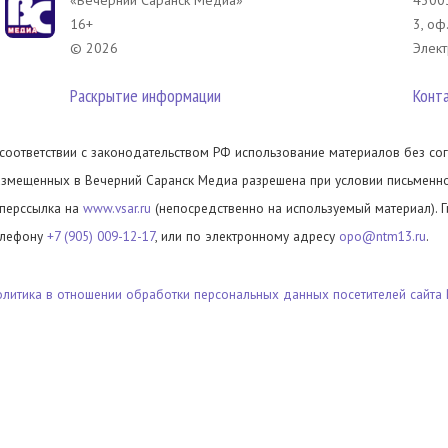
«Вечерний Саранск Mедиа»
43003
16+
3, оф
© 2026
Элект
Раскрытие информации
Конт
 соответствии с законодательством РФ использование материалов без сог
азмещенных в Вечерний Саранск Медиа разрешена при условии письменног
иперссылка на
www.vsar.ru
(непосредственно на используемый материал). 
елефону
+7 (905) 009-12-17
, или по электронному адресу
opo@ntm13.ru
.
олитика в отношении обработки персональных данных посетителей сайта