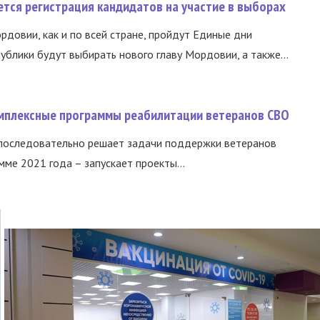
тся регистрация кандидатов на участие в выборах
ордовии, как и по всей стране, пройдут Единые дни
ублики будут выбирать нового главу Мордовии, а также...
омплексные программы реабилитации ветеранов СВО
 последовательно решает задачи поддержки ветеранов
ме 2021 года – запускает проекты...