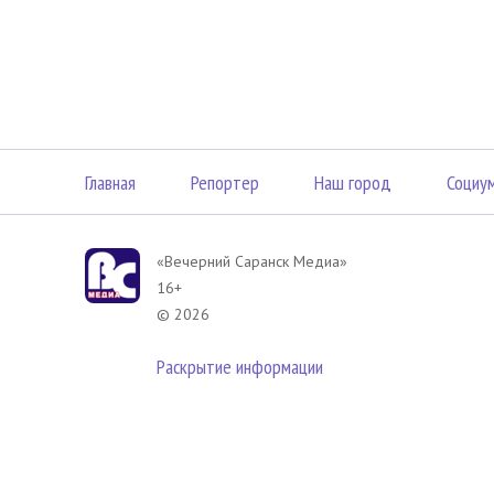
Главная
Репортер
Наш город
Социу
«Вечерний Саранск Mедиа»
16+
© 2026
Раскрытие информации
В соответствии с законодательством РФ использование материа
размещенных в Вечерний Саранск Медиа разрешена при условии
гиперссылка на
www.vsar.ru
(непосредственно на используемый м