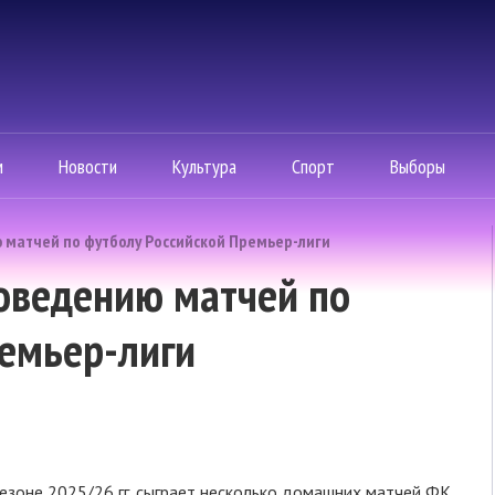
м
Новости
Культура
Спорт
Выборы
ю матчей по футболу Российской Премьер-лиги
роведению матчей по
ремьер-лиги
езоне 2025/26 гг. сыграет несколько домашних матчей ФК