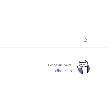
Создание сайта:
«Лонг Кэт»
твенность. Цитирование (целиком или частями) материалов
обязательное указание на источник цитирования -
риала. По вопросам цитирования материалов обращайтесь по