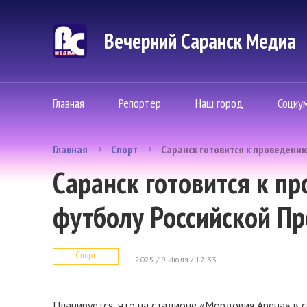
Вечерний Саранск Mедиа
Главная
Репортер
Наш город
Социу
Главная
Спорт
Саранск готовится к проведени
Саранск готовится к п
футболу Российской П
Спорт
2025 / 9 Июля / 17:33
Планируется, что на стадионе «Мордовия Арена» в с