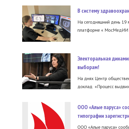
В систему здравоохра
На сегодняшний день 19 
платформе « МосМедИИ ».
Электоральная динами
выборам!
На днях Центр обществе
доклад «Процесс выдвиже
ООО «Алые паруса» со
типографии зарегистр
ООО «Алые паруса» сообщ