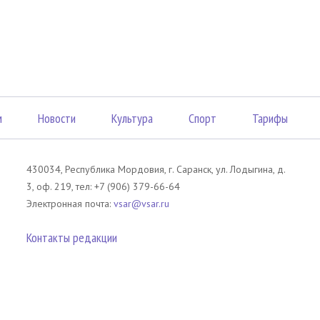
м
Новости
Культура
Спорт
Тарифы
430034, Республика Мордовия, г. Саранск, ул. Лодыгина, д.
3, оф. 219, тел: +7 (906) 379-66-64
Электронная почта:
vsar@vsar.ru
Контакты редакции
лов без согласия правообладателя является незаконным и влечет ответс
 письменного согласия правообладателя. При использовании материалов 
атериал). Гиперссылка должна располагаться в начале текстового мате