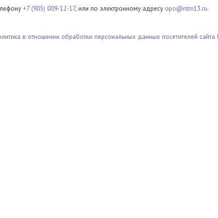
елефону
+7 (905) 009-12-17
, или по электронному адресу
opo@ntm13.ru
.
олитика в отношении обработки персональных данных посетителей сайта