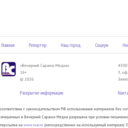
Главная
Репортер
Наш город
Социум
Но
«Вечерний Саранск Mедиа»
43003
16+
3, оф
© 2026
Элект
Раскрытие информации
Конт
 соответствии с законодательством РФ использование материалов без сог
азмещенных в Вечерний Саранск Медиа разрешена при условии письменног
иперссылка на
www.vsar.ru
(непосредственно на используемый материал). 