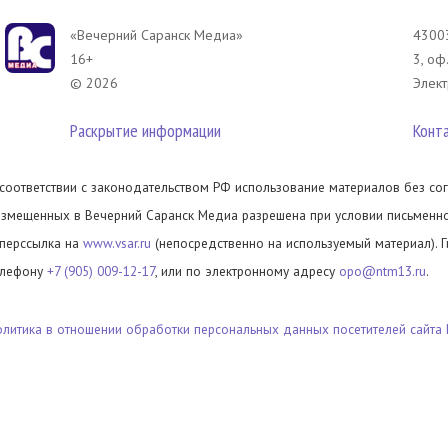
«Вечерний Саранск Mедиа»
43003
16+
3, оф
© 2026
Элект
Раскрытие информации
Конт
 соответствии с законодательством РФ использование материалов без сог
азмещенных в Вечерний Саранск Медиа разрешена при условии письменног
иперссылка на
www.vsar.ru
(непосредственно на используемый материал). 
елефону
+7 (905) 009-12-17
, или по электронному адресу
opo@ntm13.ru
.
олитика в отношении обработки персональных данных посетителей сайта