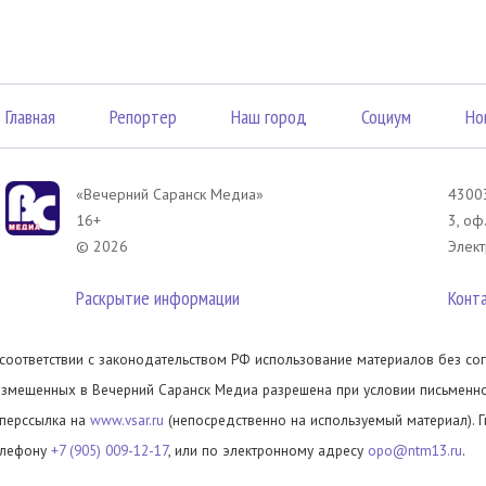
Главная
Репортер
Наш город
Социум
Но
«Вечерний Саранск Mедиа»
43003
16+
3, оф
© 2026
Элект
Раскрытие информации
Конт
 соответствии с законодательством РФ использование материалов без сог
азмещенных в Вечерний Саранск Медиа разрешена при условии письменног
иперссылка на
www.vsar.ru
(непосредственно на используемый материал). 
елефону
+7 (905) 009-12-17
, или по электронному адресу
opo@ntm13.ru
.