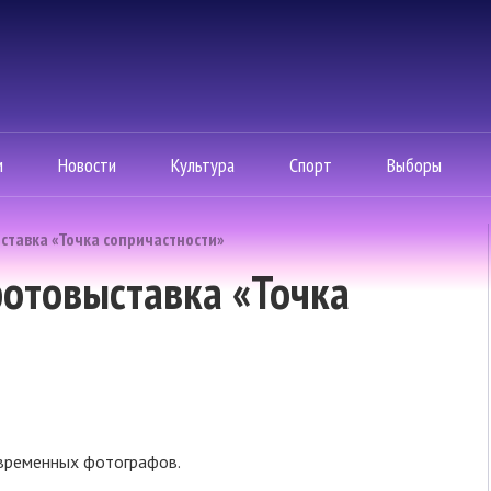
м
Новости
Культура
Спорт
Выборы
ставка «Точка сопричастности»
фотовыставка «Точка
овременных фотографов.