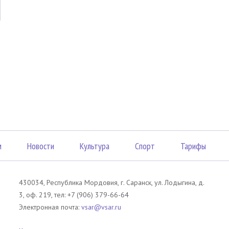
м
Новости
Культура
Спорт
Тарифы
430034, Республика Мордовия, г. Саранск, ул. Лодыгина, д.
3, оф. 219, тел: +7 (906) 379-66-64
Электронная почта:
vsar@vsar.ru