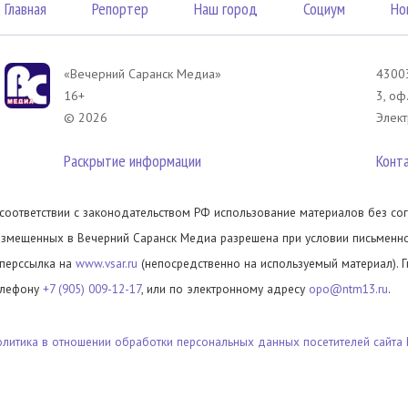
Главная
Репортер
Наш город
Социум
Но
«Вечерний Саранск Mедиа»
43003
16+
3, оф
© 2026
Элект
Раскрытие информации
Конт
 соответствии с законодательством РФ использование материалов без сог
азмещенных в Вечерний Саранск Медиа разрешена при условии письменног
иперссылка на
www.vsar.ru
(непосредственно на используемый материал). 
елефону
+7 (905) 009-12-17
, или по электронному адресу
opo@ntm13.ru
.
олитика в отношении обработки персональных данных посетителей сайта