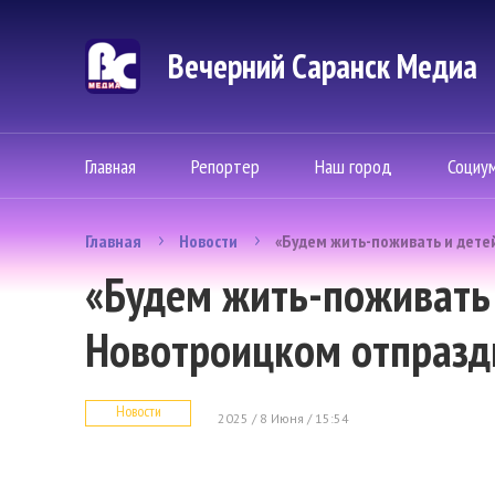
Вечерний Саранск Mедиа
Главная
Репортер
Наш город
Социу
Главная
Новости
«Будем жить-поживать и дете
«Будем жить-поживать 
Новотроицком отпразд
Новости
2025 / 8 Июня / 15:54