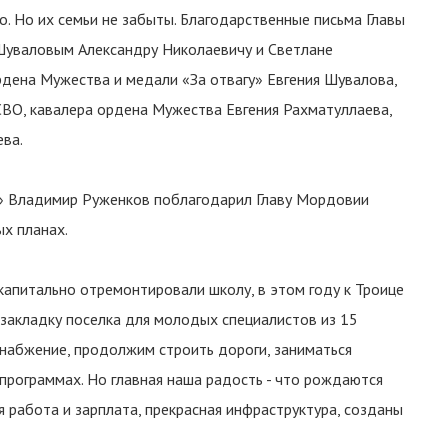
о. Но их семьи не забыты. Благодарственные письма Главы
Шуваловым Александру Николаевичу и Светлане
рдена Мужества и медали «За отвагу» Евгения Шувалова,
СВО, кавалера ордена Мужества Евгения Рахматуллаева,
ва.
» Владимир Руженков поблагодарил Главу Мордовии
ых планах.
капитально отремонтировали школу, в этом году к Троице
 закладку поселка для молодых специалистов из 15
набжение, продолжим строить дороги, заниматься
программах. Но главная наша радость - что рождаются
я работа и зарплата, прекрасная инфраструктура, созданы