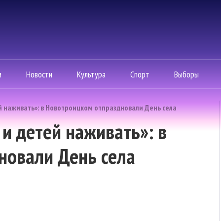
м
Новости
Культура
Спорт
Выборы
й наживать»: в Новотроицком отпраздновали День села
и детей наживать»: в
новали День села