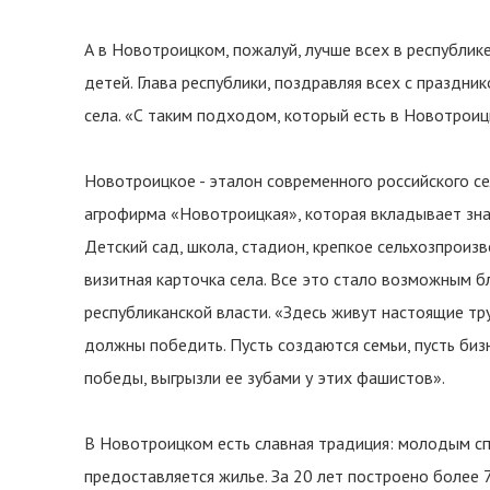
А в Новотроицком, пожалуй, лучше всех в республике
детей. Глава республики, поздравляя всех с праздни
села. «С таким подходом, который есть в Новотроиц
Новотроицкое - эталон современного российского се
агрофирма «Новотроицкая», которая вкладывает зна
Детский сад, школа, стадион, крепкое сельхозпрои
визитная карточка села. Все это стало возможным б
республиканской власти. «Здесь живут настоящие тру
должны победить. Пусть создаются семьи, пусть биз
победы, выгрызли ее зубами у этих фашистов».
В Новотроицком есть славная традиция: молодым сп
предоставляется жилье. За 20 лет построено более 