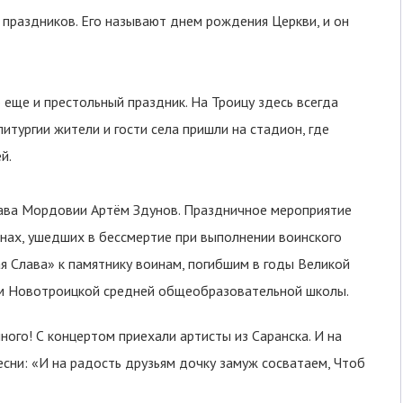
 праздников. Его называют днем рождения Церкви, и он
 еще и престольный праздник. На Троицу здесь всегда
итургии жители и гости села пришли на стадион, где
й.
лава Мордовии Артём Здунов. Праздничное мероприятие
анах, ушедших в бессмертие при выполнении воинского
я Слава» к памятнику воинам, погибшим в годы Великой
ам Новотроицкой средней общеобразовательной школы.
ного! С концертом приехали артисты из Саранска. И на
есни: «И на радость друзьям дочку замуж сосватаем, Чтоб