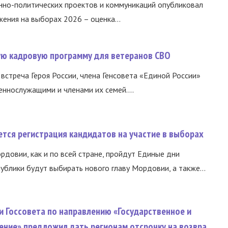
нно-политических проектов и коммуникаций опубликовал
ния на выборах 2026 – оценка...
вую кадровую программу для ветеранов СВО
встреча Героя России, члена Генсовета «Единой России»
еннослужащими и членами их семей....
тся регистрация кандидатов на участие в выборах
ордовии, как и по всей стране, пройдут Единые дни
ублики будут выбирать нового главу Мордовии, а также...
и Госсовета по направлению «Государственное и
ение» предложил дать регионам отсрочку на возвра