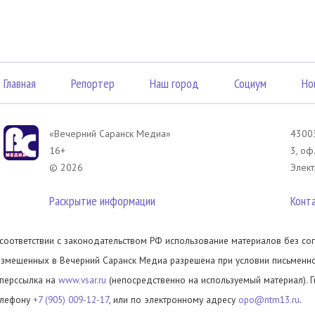
Главная
Репортер
Наш город
Социум
Но
«Вечерний Саранск Mедиа»
43003
16+
3, оф
© 2026
Элект
Раскрытие информации
Конт
 соответствии с законодательством РФ использование материалов без сог
азмещенных в Вечерний Саранск Медиа разрешена при условии письменног
иперссылка на
www.vsar.ru
(непосредственно на используемый материал). 
елефону
+7 (905) 009-12-17
, или по электронному адресу
opo@ntm13.ru
.