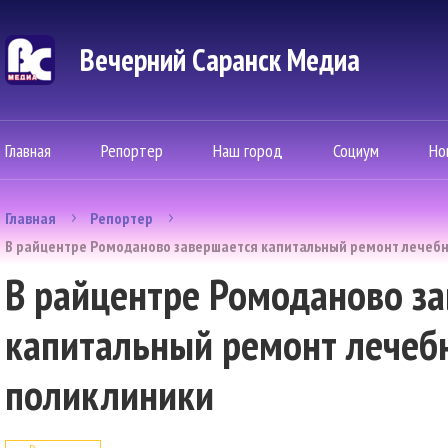
Вечерний Саранск Mедиа
Главная
Репортер
Наш город
Социум
Но
Главная
Репортер
В райцентре Ромоданово завершается капитальный ремонт лечебн
В райцентре Ромоданово з
капитальный ремонт лечебн
поликлиники