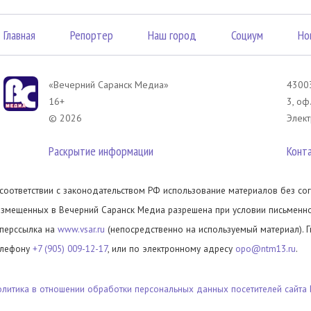
Главная
Репортер
Наш город
Социум
Но
«Вечерний Саранск Mедиа»
43003
16+
3, оф
© 2026
Элект
Раскрытие информации
Конт
 соответствии с законодательством РФ использование материалов без сог
азмещенных в Вечерний Саранск Медиа разрешена при условии письменног
иперссылка на
www.vsar.ru
(непосредственно на используемый материал). 
елефону
+7 (905) 009-12-17
, или по электронному адресу
opo@ntm13.ru
.
олитика в отношении обработки персональных данных посетителей сайта