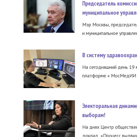
Председатель комисси
муниципальное управл
Мэр Москвы, председател
и муниципальное управле
В систему здравоохра
На сегодняшний день 19 
платформе « МосМедИИ ».
Электоральная динами
выборам!
На днях Центр обществе
доклад «Процесс выдвиже