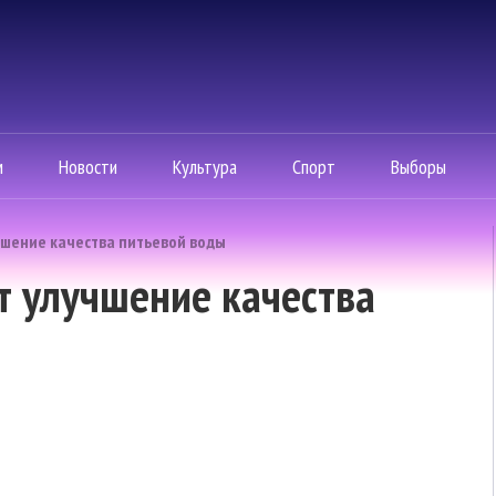
м
Новости
Культура
Спорт
Выборы
чшение качества питьевой воды
т улучшение качества