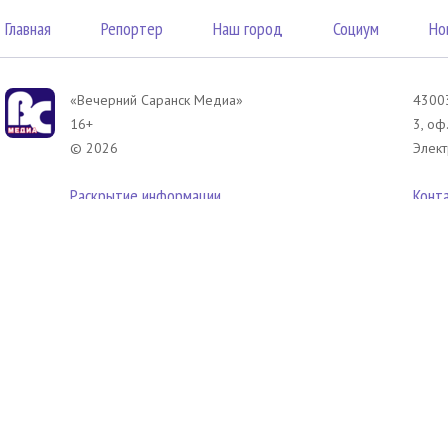
Главная
Репортер
Наш город
Социум
Но
«Вечерний Саранск Mедиа»
43003
16+
3, оф
© 2026
Элект
Раскрытие информации
Конт
 соответствии с законодательством РФ использование материалов без сог
азмещенных в Вечерний Саранск Медиа разрешена при условии письменног
иперссылка на
www.vsar.ru
(непосредственно на используемый материал). 
елефону
+7 (905) 009-12-17
, или по электронному адресу
opo@ntm13.ru
.
олитика в отношении обработки персональных данных посетителей сайта