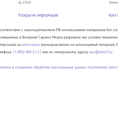
© 2026
Элект
Раскрытие информации
Конт
 соответствии с законодательством РФ использование материалов без сог
азмещенных в Вечерний Саранск Медиа разрешена при условии письменног
иперссылка на
www.vsar.ru
(непосредственно на используемый материал). 
елефону
+7 (905) 009-12-17
, или по электронному адресу
opo@ntm13.ru
.
олитика в отношении обработки персональных данных посетителей сайта