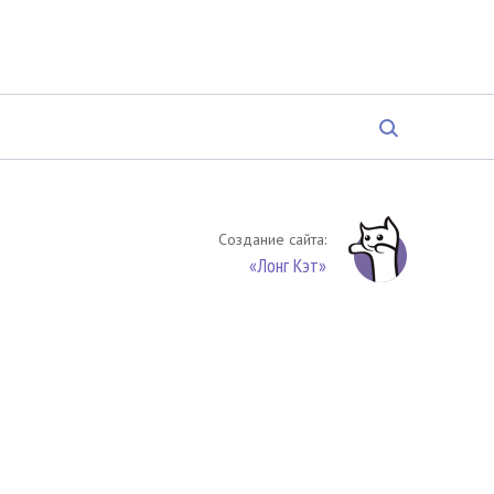
Создание сайта:
«Лонг Кэт»
твенность. Цитирование (целиком или частями) материалов
обязательное указание на источник цитирования -
риала. По вопросам цитирования материалов обращайтесь по