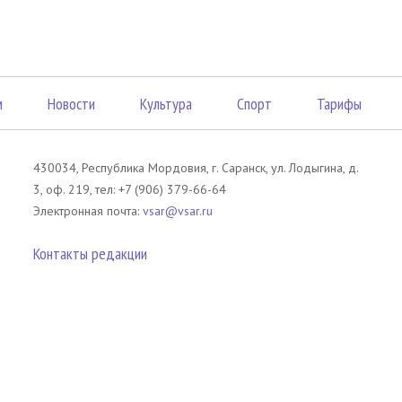
м
Новости
Культура
Спорт
Тарифы
430034, Республика Мордовия, г. Саранск, ул. Лодыгина, д.
3, оф. 219, тел: +7 (906) 379-66-64
Электронная почта:
vsar@vsar.ru
Контакты редакции
лов без согласия правообладателя является незаконным и влечет ответс
 письменного согласия правообладателя. При использовании материалов 
атериал). Гиперссылка должна располагаться в начале текстового мате
tm13.ru
.