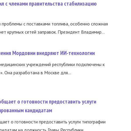
ил с членами правительства стабилизацию
и проблемы с поставками топлива, особенно сложная
нет крупных сетей заправок. Президент Владимир...
нения Мордовии внедряют ИИ-технологии
медицинских учреждений республики подключены к
 Она разработана в Москве для...
общает о готовности предоставить услуги
ированным кандидатам
ает о готовности предоставить услуги типографии
идатам на должность Главы Республики...