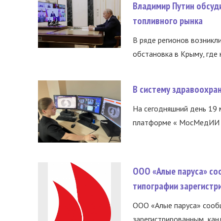
Владимир Путин обсуд
топливного рынка
В ряде регионов возникл
обстановка в Крыму, где 
В систему здравоохра
На сегодняшний день 19 
платформе « МосМедИИ ».
ООО «Алые паруса» со
типографии зарегистр
ООО «Алые паруса» сообщ
зарегистрированным канд