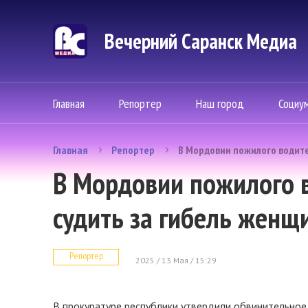
Вечерний Саранск Mедиа
Главная
Репортер
Наш город
Социу
Главная
Репортер
В Мордовии пожилого водите
В Мордовии пожилого в
судить за гибель женщ
Репортер
2025 / 13 Мая / 15:29
В прокуратуре республики утвердили обвинительное