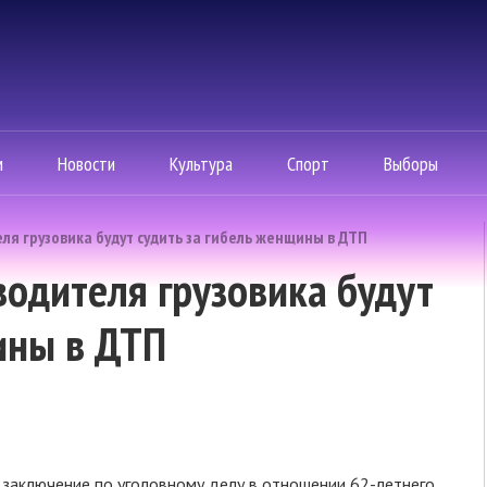
м
Новости
Культура
Спорт
Выборы
ля грузовика будут судить за гибель женщины в ДТП
одителя грузовика будут
ины в ДТП
 заключение по уголовному делу в отношении 62-летнего