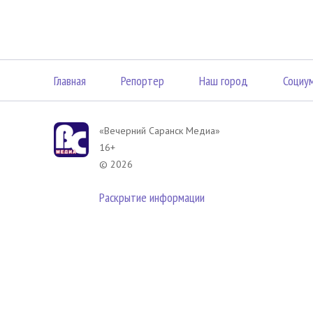
Главная
Репортер
Наш город
Социу
«Вечерний Саранск Mедиа»
16+
© 2026
Раскрытие информации
В соответствии с законодательством РФ использование материа
размещенных в Вечерний Саранск Медиа разрешена при условии
гиперссылка на
www.vsar.ru
(непосредственно на используемый м
телефону
+7 (905) 009-12-17
, или по электронному адресу
opo@n