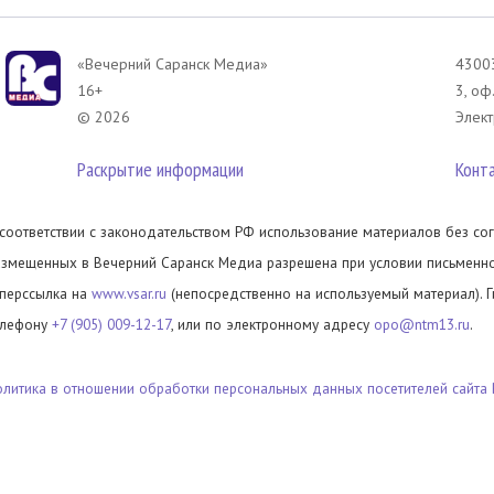
«Вечерний Саранск Mедиа»
43003
16+
3, оф
© 2026
Элект
Раскрытие информации
Конт
 соответствии с законодательством РФ использование материалов без сог
азмещенных в Вечерний Саранск Медиа разрешена при условии письменног
иперссылка на
www.vsar.ru
(непосредственно на используемый материал). 
елефону
+7 (905) 009-12-17
, или по электронному адресу
opo@ntm13.ru
.
олитика в отношении обработки персональных данных посетителей сайта