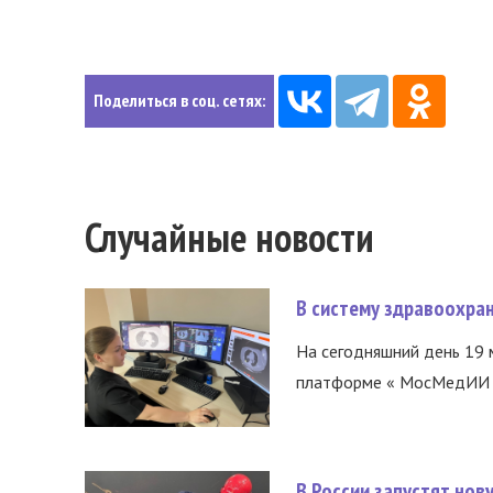
Поделиться в соц. сетях:
Случайные новости
В систему здравоохра
На сегодняшний день 19 
платформе « МосМедИИ ».
В России запустят но