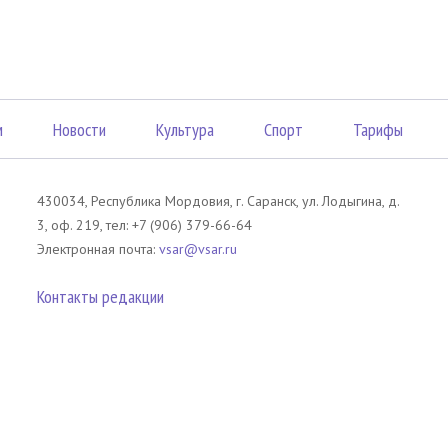
м
Новости
Культура
Спорт
Тарифы
430034, Республика Мордовия, г. Саранск, ул. Лодыгина, д.
3, оф. 219, тел: +7 (906) 379-66-64
Электронная почта:
vsar@vsar.ru
Контакты редакции
лов без согласия правообладателя является незаконным и влечет ответс
 письменного согласия правообладателя. При использовании материалов 
атериал). Гиперссылка должна располагаться в начале текстового мате
tm13.ru
.