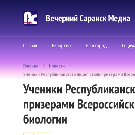
Вечерний Саранск Mедиа
Главная
Репортер
Наш город
Социу
Главная
Новости
Ученики Республиканского лицея стали призерами Всер
Ученики Республиканск
призерами Всероссийс
биологии