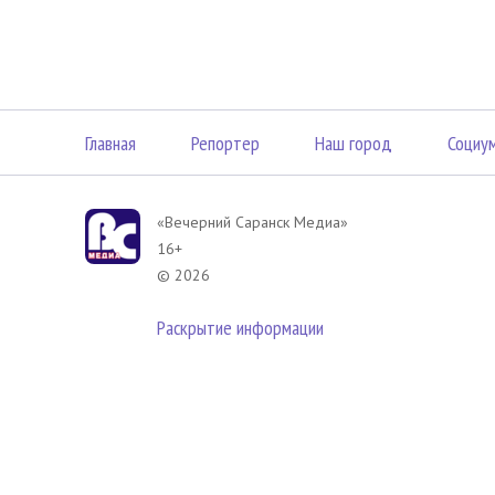
Главная
Репортер
Наш город
Социу
«Вечерний Саранск Mедиа»
16+
© 2026
Раскрытие информации
В соответствии с законодательством РФ использование материа
размещенных в Вечерний Саранск Медиа разрешена при условии
гиперссылка на
www.vsar.ru
(непосредственно на используемый м
телефону
+7 (905) 009-12-17
, или по электронному адресу
opo@n