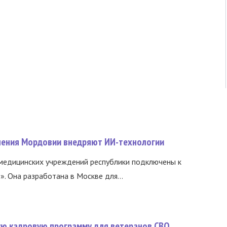
нения Мордовии внедряют ИИ-технологии
медицинских учреждений республики подключены к
 Она разработана в Москве для...
вую кадровую программу для ветеранов СВО