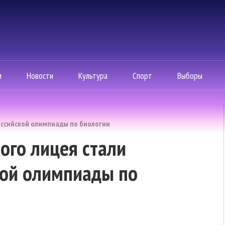
м
Новости
Культура
Спорт
Выборы
оссийской олимпиады по биологии
ого лицея стали
кой олимпиады по