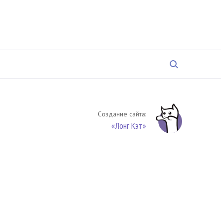
Создание сайта:
«Лонг Кэт»
твенность. Цитирование (целиком или частями) материалов
обязательное указание на источник цитирования -
риала. По вопросам цитирования материалов обращайтесь по