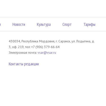
м
Новости
Культура
Спорт
Тарифы
430034, Республика Мордовия, г. Саранск, ул. Лодыгина, д.
3, оф. 219, тел: +7 (906) 379-66-64
Электронная почта:
vsar@vsar.ru
Контакты редакции
лов без согласия правообладателя является незаконным и влечет ответс
 письменного согласия правообладателя. При использовании материалов 
атериал). Гиперссылка должна располагаться в начале текстового мате
tm13.ru
.