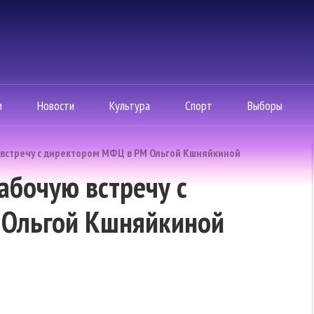
м
Новости
Культура
Спорт
Выборы
 встречу с директором МФЦ в РМ Ольгой Кшняйкиной
абочую встречу с
 Ольгой Кшняйкиной