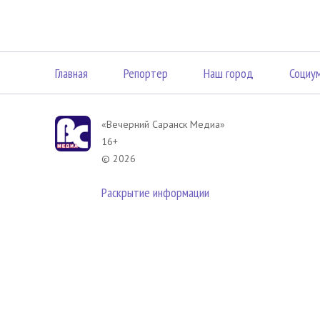
Главная
Репортер
Наш город
Социу
«Вечерний Саранск Mедиа»
16+
© 2026
Раскрытие информации
В соответствии с законодательством РФ использование материа
размещенных в Вечерний Саранск Медиа разрешена при условии
гиперссылка на
www.vsar.ru
(непосредственно на используемый м
телефону
+7 (905) 009-12-17
, или по электронному адресу
opo@n