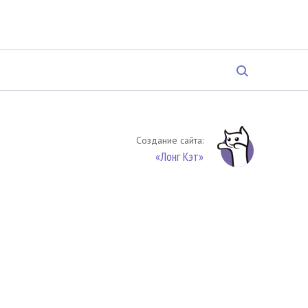
Создание сайта:
«Лонг Кэт»
твенность. Цитирование (целиком или частями) материалов
обязательное указание на источник цитирования -
риала. По вопросам цитирования материалов обращайтесь по