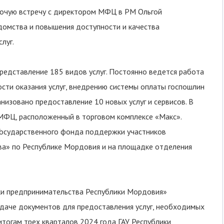
бочую встречу с директором МФЦ в РМ Ольгой
домства и повышения доступности и качества
луг.
едставление 185 видов услуг. Постоянно ведется работа
сти оказания услуг, внедрению системы оплаты госпошлин
низовано предоставление 10 новых услуг и сервисов. В
МФЦ, расположенный в торговом комплексе «Макс».
Государственного фонда поддержки участников
ва» по Республике Мордовия и на площадке отделения
и предпринимательства Республики Мордовия»
даче документов для предоставления услуг, необходимых
о итогам трех кварталов 2024 года ГАУ Республики