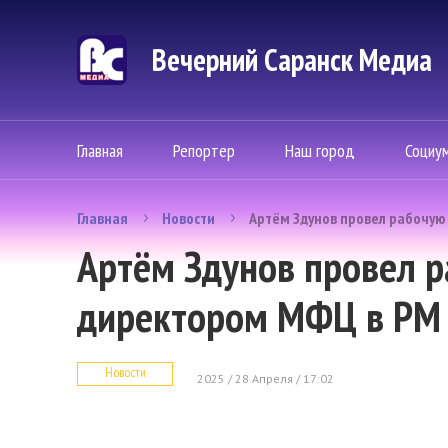
Вечерний Саранск Mедиа
Главная
Репортер
Наш город
Социу
Главная
Новости
Артём Здунов провел рабочую
Артём Здунов провел р
директором МФЦ в РМ
Новости
2025 / 28 Апреля / 17:02