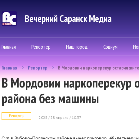
Вечерний Саранск Mедиа
Главная
Репортер
Наш город
Социум
Но
Главная
Репортер
В Мордовии наркоперекур оставил жит
В Мордовии наркоперекур 
района без машины
Репортер
2025 / 28 Апреля / 10:37
Суд в Зубово-Полянском районе вынес приговор 48-летнему м