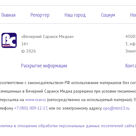
Главная
Репортер
Наш город
Социум
Но
«Вечерний Саранск Mедиа»
43003
16+
3, оф
© 2026
Элект
Раскрытие информации
Конт
 соответствии с законодательством РФ использование материалов без сог
азмещенных в Вечерний Саранск Медиа разрешена при условии письменног
иперссылка на
www.vsar.ru
(непосредственно на используемый материал). 
елефону
+7 (905) 009-12-17
, или по электронному адресу
opo@ntm13.ru
.
олитика в отношении обработки персональных данных посетителей сайта