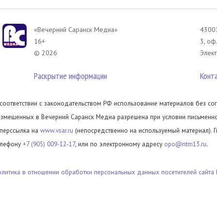
«Вечерний Саранск Mедиа»
43003
16+
3, оф
© 2026
Элект
Раскрытие информации
Конт
 соответствии с законодательством РФ использование материалов без сог
азмещенных в Вечерний Саранск Медиа разрешена при условии письменног
иперссылка на
www.vsar.ru
(непосредственно на используемый материал). 
елефону
+7 (905) 009-12-17
, или по электронному адресу
opo@ntm13.ru
.
олитика в отношении обработки персональных данных посетителей сайта