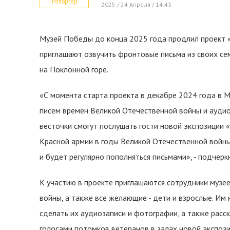
Репортер
2025 / 24 Апреля / 14:43
Музей Победы до конца 2025 года продлил проект 
приглашают озвучить фронтовые письма из своих сем
на Поклонной горе.
«С момента старта проекта в декабре 2024 года в
писем времен Великой Отечественной войны и аудио
весточки смогут послушать гости новой экспозиции 
Красной армии в годы Великой Отечественной войны
и будет регулярно пополняться письмами», - подчер
К участию в проекте приглашаются сотрудники музе
войны, а также все желающие - дети и взрослые. Им
сделать их аудиозаписи и фотографии, а также расск
голосами потомков ветеранов в залах новой экспоз