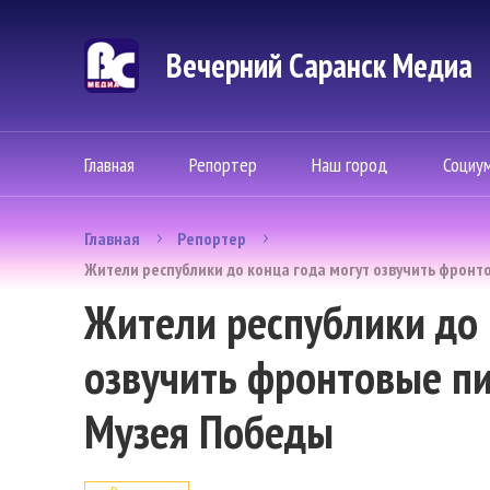
Вечерний Саранск Mедиа
Главная
Репортер
Наш город
Социу
Главная
Репортер
Жители республики до конца года могут озвучить фронт
Жители республики до 
озвучить фронтовые пи
Музея Победы