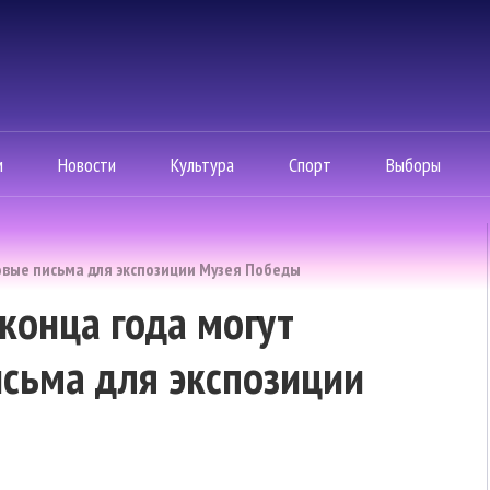
м
Новости
Культура
Спорт
Выборы
овые письма для экспозиции Музея Победы
конца года могут
сьма для экспозиции