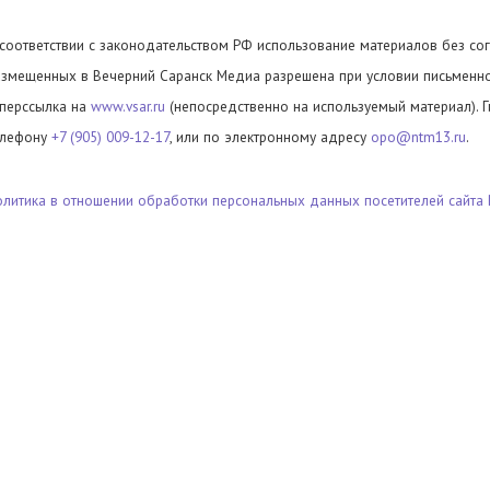
 соответствии с законодательством РФ использование материалов без сог
азмещенных в Вечерний Саранск Медиа разрешена при условии письменног
иперссылка на
www.vsar.ru
(непосредственно на используемый материал). 
елефону
+7 (905) 009-12-17
, или по электронному адресу
opo@ntm13.ru
.
олитика в отношении обработки персональных данных посетителей сайта