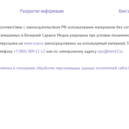
Раскрытие информации
Конт
 соответствии с законодательством РФ использование материалов без сог
азмещенных в Вечерний Саранск Медиа разрешена при условии письменног
иперссылка на
www.vsar.ru
(непосредственно на используемый материал). 
елефону
+7 (905) 009-12-17
, или по электронному адресу
opo@ntm13.ru
.
олитика в отношении обработки персональных данных посетителей сайта