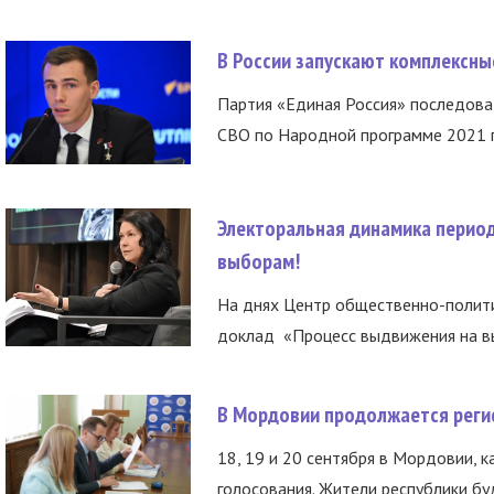
В России запускают комплексн
Партия «Единая Россия» последов
СВО по Народной программе 2021 го
Электоральная динамика период
выборам!
На днях Центр общественно-полити
доклад «Процесс выдвижения на вы
В Мордовии продолжается регис
18, 19 и 20 сентября в Мордовии, к
голосования. Жители республики буд