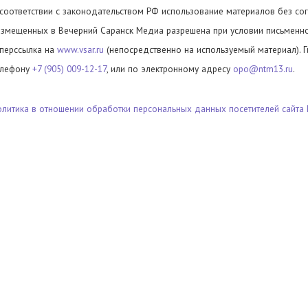
 соответствии с законодательством РФ использование материалов без сог
азмещенных в Вечерний Саранск Медиа разрешена при условии письменног
иперссылка на
www.vsar.ru
(непосредственно на используемый материал). 
елефону
+7 (905) 009-12-17
, или по электронному адресу
opo@ntm13.ru
.
олитика в отношении обработки персональных данных посетителей сайта