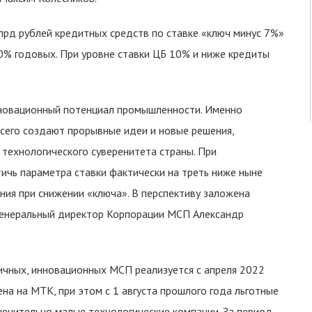
лрд рублей кредитных средств по ставке «ключ минус 7%»
10% годовых. При уровне ставки ЦБ 10% и ниже кредиты
нновационный потенциал промышленности. Именно
сего создают прорывные идеи и новые решения,
технологического суверенитета страны. При
чь параметра ставки фактически на треть ниже ныне
ия при снижении «ключа». В перспективу заложена
 генеральный директор Корпорации МСП Александр
ичных, инновационных МСП реализуется с апреля 2022
на на МТК, при этом с 1 августа прошлого года льготные
ючительно малые технологические компании. За период