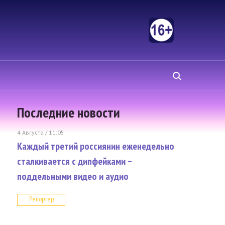
Последние новости
4 Августа / 11:05
Каждый третий россиянин еженедельно
сталкивается с дипфейками –
поддельными видео и аудио
Репортер