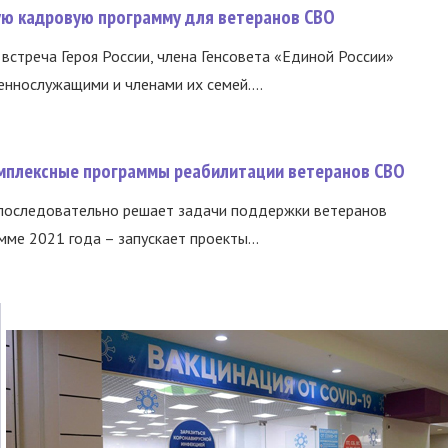
вую кадровую программу для ветеранов СВО
встреча Героя России, члена Генсовета «Единой России»
еннослужащими и членами их семей....
омплексные программы реабилитации ветеранов СВО
 последовательно решает задачи поддержки ветеранов
ме 2021 года – запускает проекты...