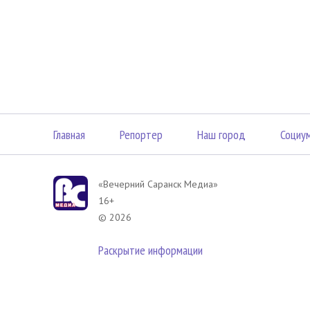
Главная
Репортер
Наш город
Социу
«Вечерний Саранск Mедиа»
16+
© 2026
Раскрытие информации
В соответствии с законодательством РФ использование материа
размещенных в Вечерний Саранск Медиа разрешена при условии