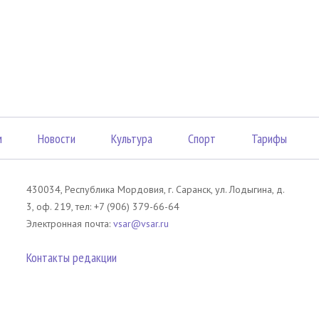
м
Новости
Культура
Спорт
Тарифы
430034, Республика Мордовия, г. Саранск, ул. Лодыгина, д.
3, оф. 219, тел: +7 (906) 379-66-64
Электронная почта:
vsar@vsar.ru
Контакты редакции
лов без согласия правообладателя является незаконным и влечет ответс
 письменного согласия правообладателя. При использовании материалов 