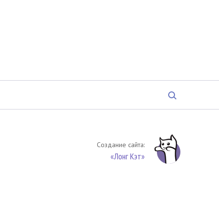
Создание сайта:
«Лонг Кэт»
твенность. Цитирование (целиком или частями) материалов
обязательное указание на источник цитирования -