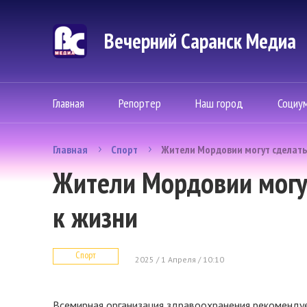
Вечерний Саранск Mедиа
Главная
Репортер
Наш город
Социу
Главная
Спорт
Жители Мордовии могут сделать 
Жители Мордовии могут
к жизни
Спорт
2025 / 1 Апреля / 10:10
Всемирная организация здравоохранения рекоменду