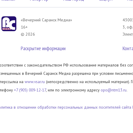
«Вечерний Саранск Mедиа»
43003
16+
3, оф
© 2026
Элект
Раскрытие информации
Конт
 соответствии с законодательством РФ использование материалов без сог
азмещенных в Вечерний Саранск Медиа разрешена при условии письменног
иперссылка на
www.vsar.ru
(непосредственно на используемый материал). 
елефону
+7 (905) 009-12-17
, или по электронному адресу
opo@ntm13.ru
.
олитика в отношении обработки персональных данных посетителей сайта