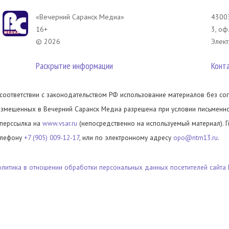
«Вечерний Саранск Mедиа»
43003
16+
3, оф
© 2026
Элект
Раскрытие информации
Конт
 соответствии с законодательством РФ использование материалов без сог
азмещенных в Вечерний Саранск Медиа разрешена при условии письменног
иперссылка на
www.vsar.ru
(непосредственно на используемый материал). 
елефону
+7 (905) 009-12-17
, или по электронному адресу
opo@ntm13.ru
.
олитика в отношении обработки персональных данных посетителей сайта