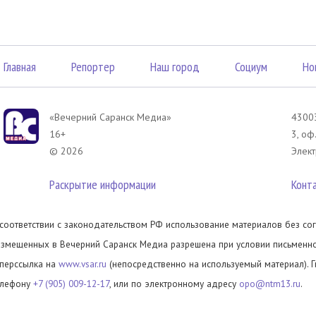
Главная
Репортер
Наш город
Социум
Но
«Вечерний Саранск Mедиа»
43003
16+
3, оф
© 2026
Элект
Раскрытие информации
Конт
 соответствии с законодательством РФ использование материалов без сог
азмещенных в Вечерний Саранск Медиа разрешена при условии письменног
иперссылка на
www.vsar.ru
(непосредственно на используемый материал). 
елефону
+7 (905) 009-12-17
, или по электронному адресу
opo@ntm13.ru
.