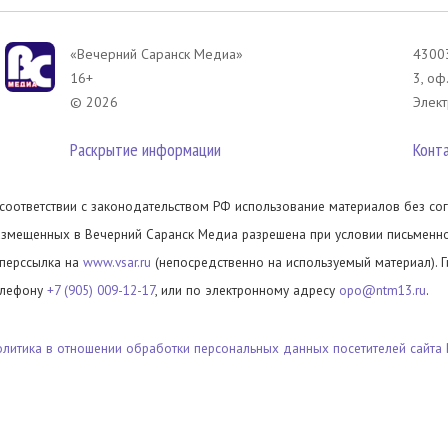
«Вечерний Саранск Mедиа»
43003
16+
3, оф
© 2026
Элект
Раскрытие информации
Конт
 соответствии с законодательством РФ использование материалов без сог
азмещенных в Вечерний Саранск Медиа разрешена при условии письменног
иперссылка на
www.vsar.ru
(непосредственно на используемый материал). 
елефону
+7 (905) 009-12-17
, или по электронному адресу
opo@ntm13.ru
.
олитика в отношении обработки персональных данных посетителей сайта