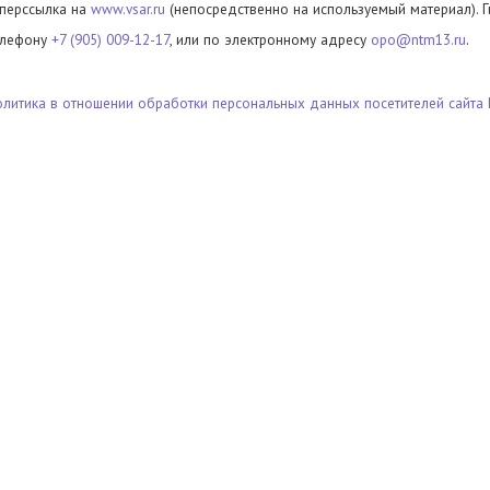
иперссылка на
www.vsar.ru
(непосредственно на используемый материал). 
елефону
+7 (905) 009-12-17
, или по электронному адресу
opo@ntm13.ru
.
олитика в отношении обработки персональных данных посетителей сайта