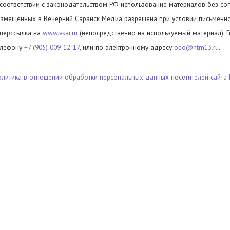
 соответствии с законодательством РФ использование материалов без сог
азмещенных в Вечерний Саранск Медиа разрешена при условии письменног
иперссылка на
www.vsar.ru
(непосредственно на используемый материал). 
елефону
+7 (905) 009-12-17
, или по электронному адресу
opo@ntm13.ru
.
олитика в отношении обработки персональных данных посетителей сайта