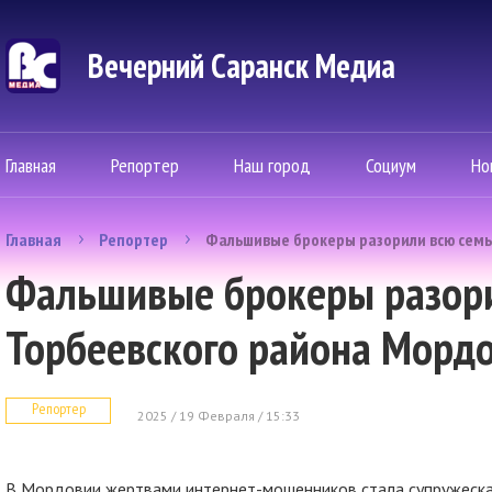
Вечерний Саранск Mедиа
Главная
Репортер
Наш город
Социум
Но
Главная
Репортер
Фальшивые брокеры разорили всю семь
Фальшивые брокеры разори
Торбеевского района Морд
Репортер
2025 / 19 Февраля / 15:33
В Мордовии жертвами интернет-мошенников стала супружеская