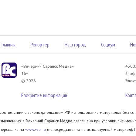
Главная
Репортер
Наш город
Социум
Но
«Вечерний Саранск Mедиа»
43003
16+
3, оф
© 2026
Элект
Раскрытие информации
Конт
 соответствии с законодательством РФ использование материалов без сог
азмещенных в Вечерний Саранск Медиа разрешена при условии письменног
иперссылка на
www.vsar.ru
(непосредственно на используемый материал). 