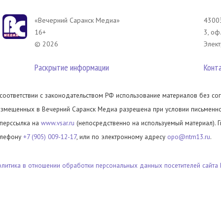
«Вечерний Саранск Mедиа»
43003
16+
3, оф
© 2026
Элект
Раскрытие информации
Конт
 соответствии с законодательством РФ использование материалов без сог
азмещенных в Вечерний Саранск Медиа разрешена при условии письменног
иперссылка на
www.vsar.ru
(непосредственно на используемый материал). 
елефону
+7 (905) 009-12-17
, или по электронному адресу
opo@ntm13.ru
.
олитика в отношении обработки персональных данных посетителей сайта