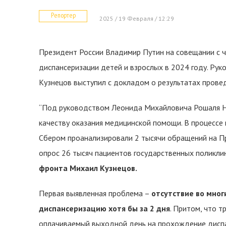
Репортер
2025 / 19 Февраля / 12:29
Президент России Владимир Путин на совещании с 
диспансеризации детей и взрослых в 2024 году. Р
Кузнецов выступил с докладом о результатах пров
“Под руководством Леонида Михайловича Рошаля Н
качеству оказания медицинской помощи. В процессе
Сбером проанализировали 2 тысячи обращений на Пр
опрос 26 тысяч пациентов государственных поликлин
фронта Михаил Кузнецов.
Первая выявленная проблема –
отсутствие во мно
диспансеризацию хотя бы за 2 дня
. Притом, что 
оплачиваемый выходной день на прохождение диспа