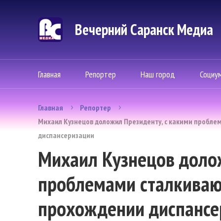
Вечерний Саранск Mедиа
Главная
Репортер
Наш город
Социу
Главная
Репортер
Михаил Кузнецов доложил Президенту, с какими пробле
диспансеризации
Михаил Кузнецов долож
проблемами сталкиваю
прохождении диспансе