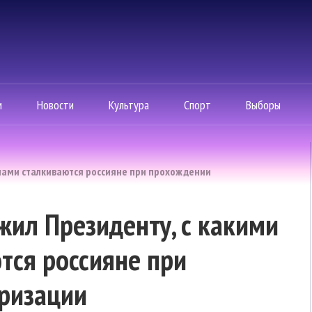
м
Новости
Культура
Спорт
Выборы
мами сталкиваются россияне при прохождении
ил Президенту, с какими
тся россияне при
ризации