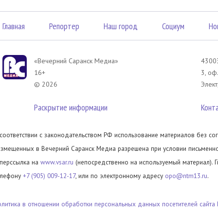
Главная
Репортер
Наш город
Социум
Но
«Вечерний Саранск Mедиа»
43003
16+
3, оф
© 2026
Элект
Раскрытие информации
Конт
 соответствии с законодательством РФ использование материалов без сог
азмещенных в Вечерний Саранск Медиа разрешена при условии письменног
иперссылка на
www.vsar.ru
(непосредственно на используемый материал). 
елефону
+7 (905) 009-12-17
, или по электронному адресу
opo@ntm13.ru
.
олитика в отношении обработки персональных данных посетителей сайта