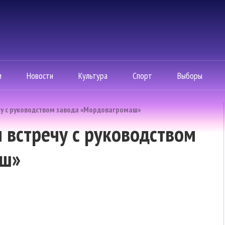
м
Новости
Культура
Спорт
Выборы
чу с руководством завода «Мордовагромаш»
 встречу с руководством
аш»