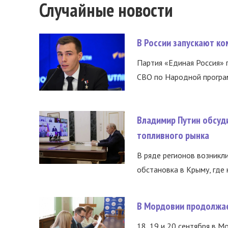
Случайные новости
В России запускают к
Партия «Единая Россия»
СВО по Народной програм
Владимир Путин обсуд
топливного рынка
В ряде регионов возникл
обстановка в Крыму, где 
В Мордовии продолжае
18, 19 и 20 сентября в М