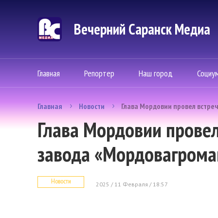
Вечерний Саранск Mедиа
Главная
Репортер
Наш город
Социу
Главная
Новости
Глава Мордовии провел встре
Глава Мордовии провел
завода «Мордовагром
Новости
2025 / 11 Февраля / 18:57