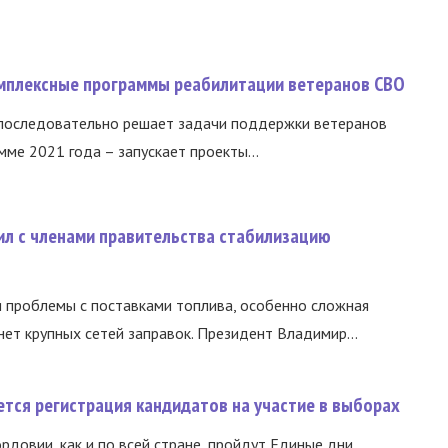
омплексные программы реабилитации ветеранов СВО
 последовательно решает задачи поддержки ветеранов
ме 2021 года – запускает проекты...
ил с членами правительства стабилизацию
и проблемы с поставками топлива, особенно сложная
нет крупных сетей заправок. Президент Владимир...
тся регистрация кандидатов на участие в выборах
ордовии, как и по всей стране, пройдут Единые дни