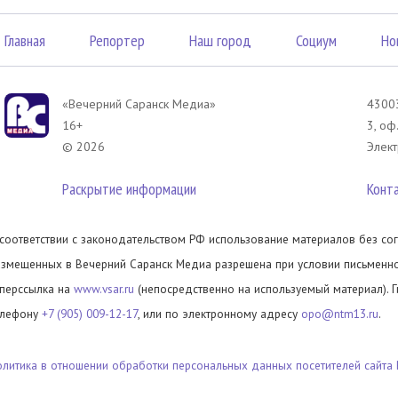
Главная
Репортер
Наш город
Социум
Но
«Вечерний Саранск Mедиа»
43003
16+
3, оф
© 2026
Элект
Раскрытие информации
Конт
 соответствии с законодательством РФ использование материалов без сог
азмещенных в Вечерний Саранск Медиа разрешена при условии письменног
иперссылка на
www.vsar.ru
(непосредственно на используемый материал). 
елефону
+7 (905) 009-12-17
, или по электронному адресу
opo@ntm13.ru
.
олитика в отношении обработки персональных данных посетителей сайта