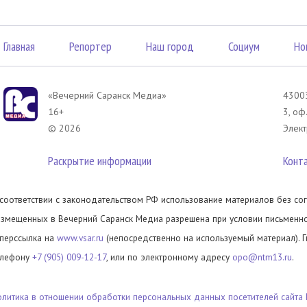
Главная
Репортер
Наш город
Социум
Но
«Вечерний Саранск Mедиа»
43003
16+
3, оф
© 2026
Элект
Раскрытие информации
Конт
 соответствии с законодательством РФ использование материалов без сог
азмещенных в Вечерний Саранск Медиа разрешена при условии письменног
иперссылка на
www.vsar.ru
(непосредственно на используемый материал). 
елефону
+7 (905) 009-12-17
, или по электронному адресу
opo@ntm13.ru
.
олитика в отношении обработки персональных данных посетителей сайта