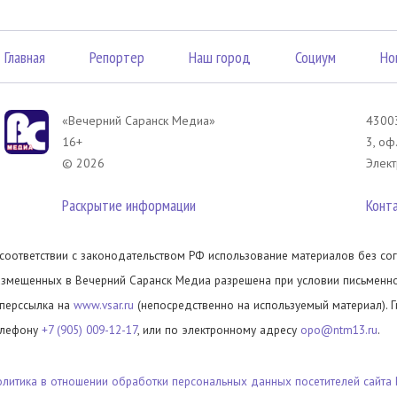
Главная
Репортер
Наш город
Социум
Но
«Вечерний Саранск Mедиа»
43003
16+
3, оф
© 2026
Элект
Раскрытие информации
Конт
 соответствии с законодательством РФ использование материалов без сог
азмещенных в Вечерний Саранск Медиа разрешена при условии письменног
иперссылка на
www.vsar.ru
(непосредственно на используемый материал). 
елефону
+7 (905) 009-12-17
, или по электронному адресу
opo@ntm13.ru
.
олитика в отношении обработки персональных данных посетителей сайта